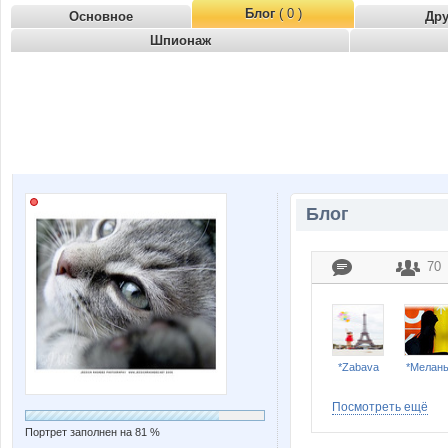
Блог
( 0 )
Основное
Др
Шпионаж
Блог
70
*Zabava
*Мелан
Посмотреть ещё
Портрет заполнен на 81 %