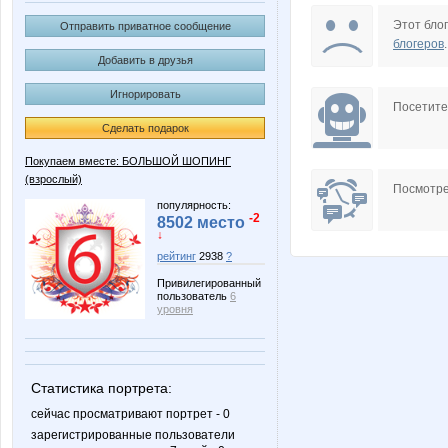
COSMETOLOGY
Edissa
Этот блог
Отправить приватное сообщение
блогеров
.
Добавить в друзья
Игнорировать
Ladyfirst
LanaN
Посетит
Сделать подарок
Покупаем вместе: БОЛЬШОЙ ШОПИНГ
(взрослый)
Marta Kauffman
Modnits
Посмотре
популярность:
-2
8502 место
↓
рейтинг
2938
?
Natalya2907
Nathali
Привилегированный
пользователь
6
уровня
alenushka101081
anaida
Статистика портрета:
сейчас просматривают портрет - 0
зарегистрированные пользователи